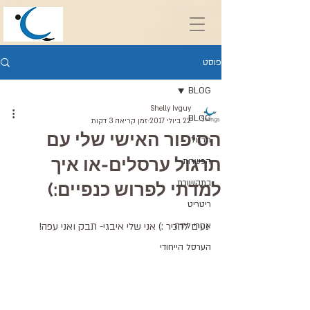
פוסט
BLOG
Shelly Ivguy
BLOG
22 ביולי 2017
זמן קריאה 3 דקות
הסיפור האישי שלי עם
תרגול
תרגול ערסלים-או איך
הכשרות
בתקשורת
למדתי לפרוש כנפיים:)
ריטריט
אחרי לידה
נעים להכיר :) אני שלי איבגי- תבק ואני עפה! 
הערסל הייחודי