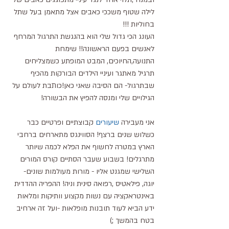
לילה שטוף משככי כאבים אצל מתאמן בעל שתל 
בחוליות !!!
העונג הכי גדול שלי הוא בהנגשת התרגול המרחף 
לאנשים בפעם הראשונה!! שימחת 
התנועה,החיוכים, המבט המופתע כשמצליחים 
תרגיל מאתגר ועיניי הילדים הבורקות מהכיף 
שבתרגול- הם הסיבה שאני כאן!כותבת לעולם על 
הגילויים שלי ומנסה להפיץ את הבשורה!
אני מעבירה 
שיעורים
 קבוצתיים ופרטיים כבר 
כשלוש שנים ברצף! הסווינגס מתארחים ברחבי 
הארץ במטרה לחשוף את הפלא לכמה שיותר 
מתרגלים! בשבוע שעבר הסתיים קורס המורים 
השלישי שמגנט אליו - מורות מעולמות שונים- 
יוגה, פילאטיס ,רפואה סינית וניה! ההפריה ההדדית 
באינטראקציה עם נשות מקצוע וותיקות ומלאות 
ידע הביא לעוד תובנות מופלאות -ועל זה ארחיב 
בטח בהמשך ;)