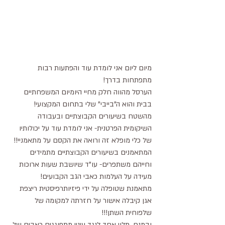
מיום ליום אני לומדת עוד והפתעות רבות 
מתפתחות בדרך!
הערסל מהווה חלק מחיי היומיום המשפחתיים 
בבית והוא ה"בייבי" שלי בתחום המקצועי!
מהשטח בשיעורים הקבוצתיים ובעבודה 
השיקומית הפרטנית- אני לומדת עוד על יכולותיו 
של כלי מופלא זה ורואה את הקסם על מתאמניי!! 
המתאמנים בשיעורים הקבוצתיים מתמידים 
וחייהם משתפרים- עו"ד שיושבת שעות ארוכות 
מעידה על העלמות כאבי הגב הקבועים! 
מתאמנת שטופלה על ידי פיזיותרפיסטית ריצפת 
אגן קיבלה אישור על חזרתה למקומה של 
שלפוחית השתן!!! 
ובמנח ,תלוי אחד לנגד עיניי מתפוגגים כאבים של 