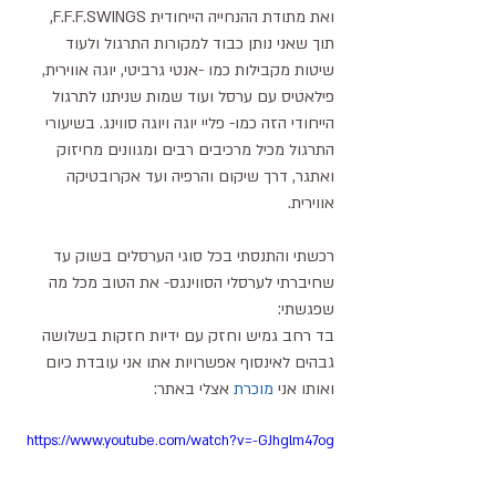
ואת מתודת ההנחייה הייחודית F.F.F.SWINGS, 
תוך שאני נותן כבוד למקורות התרגול ולעוד 
שיטות מקבילות כמו -אנטי גרביטי, יוגה אווירית, 
פילאטיס עם ערסל ועוד שמות שניתנו לתרגול 
הייחודי הזה כמו- פליי יוגה ויוגה סווינג. בשיעורי 
התרגול מכיל מרכיבים רבים ומגוונים מחיזוק 
ואתגר, דרך שיקום והרפיה ועד אקרובטיקה 
אווירית.
רכשתי והתנסתי בכל סוגי הערסלים בשוק עד 
שחיברתי לערסלי הסווינגס- את הטוב מכל מה 
שפגשתי: 
בד רחב גמיש וחזק עם ידיות חזקות בשלושה 
גבהים לאינסוף אפשרויות אתו אני עובדת כיום 
ואותו אני 
מוכרת 
אצלי באתר:
https://www.youtube.com/watch?v=-GJhglm47og