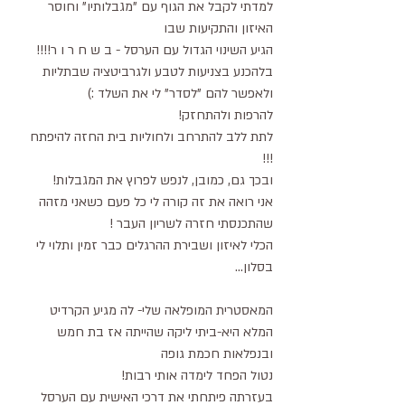
למדתי לקבל את הגוף עם "מגבלותיו" וחוסר 
האיזון והתקיעות שבו
הגיע השינוי הגדול עם הערסל - ב ש ח ר ו ר!!!!
בלהכנע בצניעות לטבע ולגרביטציה שבתליות 
ולאפשר להם "לסדר" לי את השלד :) 
להרפות ולהתחזק!
לתת ללב להתרחב ולחוליות בית החזה להיפתח 
!!!
ובכך גם, כמובן, לנפש לפרוץ את המגבלות!
אני רואה את זה קורה לי כל פעם כשאני מזהה 
שהתכנסתי חזרה לשריון העבר ! 
הכלי לאיזון ושבירת ההרגלים כבר זמין ותלוי לי 
בסלון...
המאסטרית המופלאה שלי- לה מגיע הקרדיט 
המלא היא-ביתי ליקה שהייתה אז בת חמש 
ובנפלאות חכמת גופה
נטול הפחד לימדה אותי רבות!
בעזרתה פיתחתי את דרכי האישית עם הערסל 