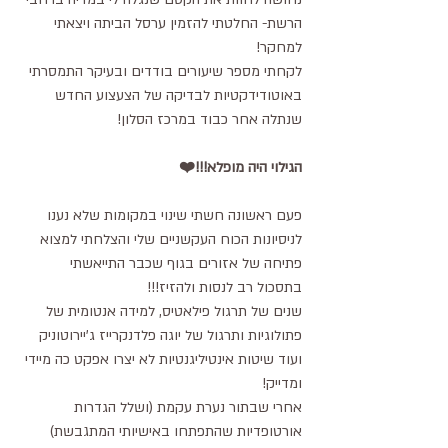
הרשת- החלטתי להזמין ערסל הביתה ויצאתי 
למחקר!
לקחתי מספר שיעורים בודדים ובעיקר התמסרתי 
באוטודידקטיות לבדיקה של הצעצוע החדש 
שנתלה אחר כבוד במרכז הסלון!
הגילוי היה מופלא!!!❤️
פעם ראשונה חשתי שינוי במקומות שלא נענו 
לניסיונות הכוח העקשניים שלי והצלחתי למצוא 
פתיחה של אזורים בגוף שכבר התייאשתי 
בתסכול רב לנסות ולהזיז!!!
שנים של תרגול פילאטיס, למידה אנטומית של 
פתולוגיות ותרגול של יוגה פלדנקרייז ג'יירוטוניק 
ועוד שיטות אינטיליגנטיות לא יצרו אפקט כה מיידי 
ומדייק!
אחרי שבתור נערת עקמת (ושלל הגדרות 
אורטופדיות שהתפתחו באישיותי המתגבשת) 