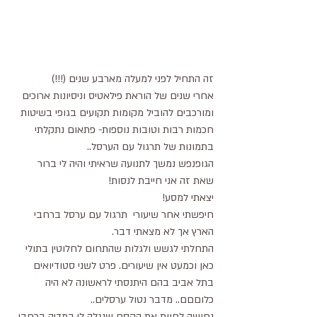
זה התחיל לפני למעלה מארבע שנים (!!!)
אחרי שנים של הוראת פילאטיס וניסיונות ארוכים 
ומורכבים להוביל מקומות תקועים בגופי בשיטות 
חכמות רבות וטובות נוספות- פתאום נתקלתי 
בתמונות של תרגול עם הערסל.. 
הגופנפש נמשך לתנועה שראיתי והיה לי ברור 
שאת זה אני חייבת לנסות!
יצאתי למסע!
חיפשתי אחר שיעורי  תרגול עם ערסל ברחבי 
הארץ אך לא מצאתי דבר.
התחלתי לגשש ולגלות שהתחום לחלוטין בתולי 
כאן וכמעט אין שיעורים. פרט לשני סטודיואים 
בתל אביב בהם היתנסתי לראשונה לא היה 
כלוםםם.. מדבר נטול ערסלים..
נחושה לחוות את הקסם שנגלה לי במדיה ברחבי 