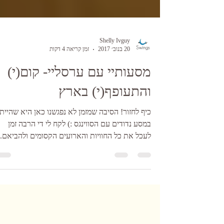
Shelly Ivguy
20 בנוב׳ 2017
זמן קריאה 4 דקות
מסעותיי עם ערסליי- קום(י)
והתעופף(י) בארץ
כיף לחזור! הסיבה שמזמן לא נפגשנו כאן היא שהייתי
במסע נדודים עם הסווינגס :) לקח לי די הרבה זמן
לעכל את כל החוויות והארועים הקסומים ולהביאם..